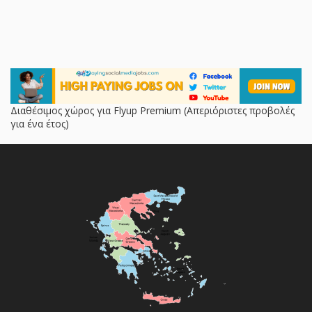
Διαθέσιμος χώρος για Flyup Premium (Απεριόριστες προβολές
για ένα έτος)