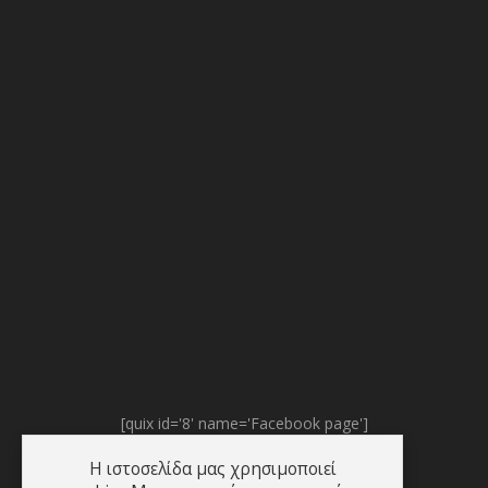
[quix id='8' name='Facebook page']
Η ιστοσελίδα μας χρησιμοποιεί