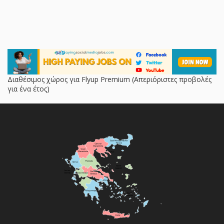
Διαθέσιμος χώρος για Flyup Premium (Απεριόριστες προβολές
για ένα έτος)