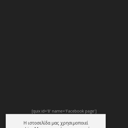
[quix id='8' name='Facebook page']
Η ιστοσελίδα μας χρησιμοποιεί