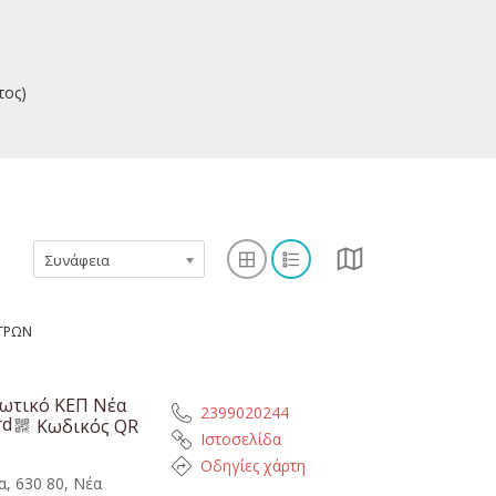
τος)
Συνάφεια
ΤΡΩΝ
ιωτικό ΚΕΠ Νέα
2399020244
rd
Κωδικός QR
Ιστοσελίδα
Οδηγίες χάρτη
α, 630 80, Νέα