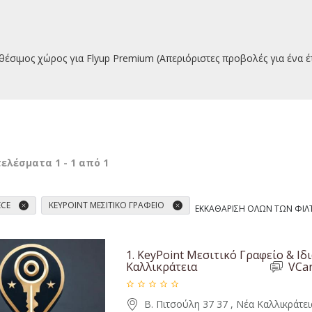
θέσιμος χώρος για Flyup Premium (Απεριόριστες προβολές για ένα έ
τελέσματα
1
-
1
από
1
ECE
KEYPOINT ΜΕΣΙΤΙΚΌ ΓΡΑΦΕΊΟ
ΕΚΚΑΘΆΡΙΣΗ ΌΛΩΝ ΤΩΝ ΦΊΛ
1.
KeyPoint Μεσιτικό Γραφείο & Ιδ
Καλλικράτεια
VCa
Β. Πιτσούλη 37 37 , Νέα Καλλικράτει