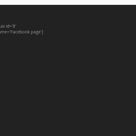
uix id='8'
ame='Facebook page']