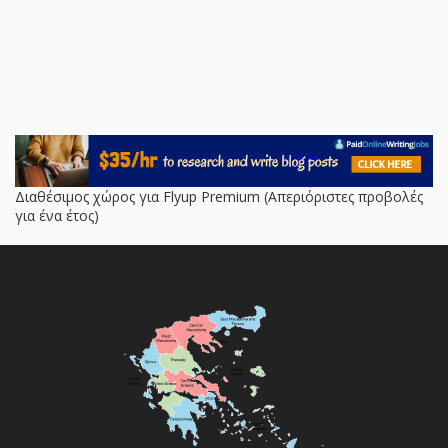
Διαθέσιμος χώρος για Flyup Premium (Απεριόριστες προβολές
για ένα έτος)