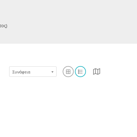
τος)
Συνάφεια