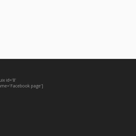
uix id='8'
ame='Facebook page']