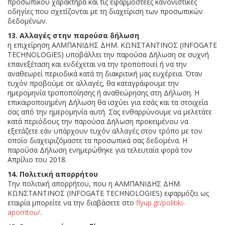
προσωπικού χαρακτήρα και τις εφαρμοστέες κανονιστικές
οδηγίες που σχετίζονται με τη διαχείριση των προσωπικών
δεδομένων.
13. Αλλαγές στην παρούσα δήλωση
η επιχείρηση ΑΛΜΠΑΝΙΔΗΣ ΔΗΜ. ΚΩΝΣΤΑΝΤΙΝΟΣ (INFOGATE
TECHNOLOGIES) υποβάλλει την παρούσα Δήλωση σε συχνή
επανεξέταση και ενδέχεται να την τροποποιεί ή να την
αναθεωρεί περιοδικά κατά τη διακριτική μας ευχέρεια. Όταν
τυχόν προβούμε σε αλλαγές, θα καταγράφουμε την
ημερομηνία τροποποίησης ή αναθεώρησης στη Δήλωση. Η
επικαιροποιημένη Δήλωση θα ισχύει για εσάς και τα στοιχεία
σας από την ημερομηνία αυτή. Σας ενθαρρύνουμε να μελετάτε
κατά περιόδους την παρούσα Δήλωση προκειμένου να
εξετάζετε εάν υπάρχουν τυχόν αλλαγές στον τρόπο με τον
οποίο διαχειριζόμαστε τα προσωπικά σας δεδομένα. Η
παρούσα Δήλωση ενημερώθηκε για τελευταία φορά τον
Απρίλιο του 2018.
14. Πολιτική απορρήτου
Την πολιτική απορρήτου, που η ΑΛΜΠΑΝΙΔΗΣ ΔΗΜ.
ΚΩΝΣΤΑΝΤΙΝΟΣ (INFOGATE TECHNOLOGIES) εφαρμόζει ως
εταιρία μπορείτε να την διαβάσετε στο
flyup.gr/politiki-
aporritou/
.