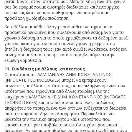
μεταδίδονται στον ιστότοπό μας. Μετά τη λήψη των στοιχείων
σας θα εφαρμόσουμε αυστηρές διαδικασίες και λειτουργίες
ασφαλείας ώστε να προσπαθήσουμε να αποτρέψουμε
πρόσβαση χωρίς εξουσιοδότηση.
Καταβάλλουμε κάθε εύλογη προσπάθεια να τηρούμε τα
προσωπικά δεδομένα που συλλέγουμε από εσάς μόνο για το
χρονικό διάστημα για το οποίο χρειαζόμαστε τα δεδομένα αυτά
για τον σκοπό για τον οποίο συνελέγησαν ή μέχρις ότου
ζητηθεί η διαγραφή τους (εάν αυτό συμβεί νωρίτερα), εκτός εάν
συνεχίσουμε να τα τηρούμε κατά τα προβλεπόμενα στην
κείμενη νομοθεσία.
11. Συνδέσεις με άλλους ιστότοπους
Οι ιστότοποι της ΑΛΜΠΑΝΙΔΗΣ ΔΗΜ. ΚΩΝΣΤΑΝΤΙΝΟΣ
(INFOGATE TECHNOLOGIES) μπορεί να εμπεριέχουν
συνδέσεις με άλλους ιστότοπους, συμπεριλαμβανομένων των
ιστότοπων που τηρούνται από άλλες εταιρίες μέλη της
επιχείρησης ΑΛΜΠΑΝΙΔΗΣ ΔΗΜ. ΚΩΝΣΤΑΝΤΙΝΟΣ (INFOGATE
TECHNOLOGIES) και που διέπονται από άλλες δηλώσεις
απορρήτου το περιεχόμενο των οποίων ενδέχεται να διαφέρει
από την παρούσα Δήλωση Απορρήτου. Παρακαλείστε να
μελετάτε την πολιτική απορρήτου κάθε ιστοτόπου που
επισκέπτεστε πριν υποβάλετε σε αυτόν τυχόν προσωπικά
δεδομένα. Αν και προσπαθούμε να παρέχουμε συνδέσεις μόνο