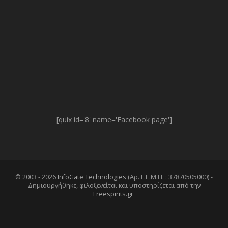
[quix id='8' name='Facebook page']
© 2003 - 2026
InfoGate Technologies
(Αρ. Γ.Ε.Μ.Η. : 37870505000) -
Δημιουργήθηκε, φιλοξενείται και υποστηρίζεται από την
Freespirits.gr