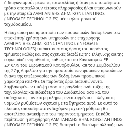
ή διαγωνισμούς μέσω τις ιστοσελίδας ή όταν με οποιοδήποτε
τρόπο αποστέλλουν τέτοιες πληροφορίες ή/και επικοινωνούν
με την εταιρεία ΑΛΜΠΑΝΙΔΗΣ ΔΗΜ. ΚΩΝΣΤΑΝΤΙΝΟΣ
(INFOGATE TECHNOLOGIES) μέσω ηλεκτρονικού
ταχυδρομείου.
H διαχείριση και προστασία των προσωπικών δεδομένων του
επισκέπτη/ χρήστη των υπηρεσιών της επιχείρησης
ΑΛΜΠΑΝΙΔΗΣ ΔΗΜ. ΚΩΝΣΤΑΝΤΙΝΟΣ (INFOGATE
TECHNOLOGIES) υπόκειται στους όρους του παρόντος
τμήματος καθώς και στις σχετικές διατάξεις της ελληνικής και της
ευρωπαϊκής νομοθεσίας, καθώς και του Κανονισμού ΕΕ
2016/79 του Ευρωπαϊκού Κοινοβουλίου και του Συμβουλίου
της 27ης Απριλίου για την προστασία των φυσικών προσώπων
έναντι της επεξεργασίας των δεδομένων προσωπικού
χαρακτήρα (GDPR). Οι παρόντες όροι διατυπώνονται
λαμβανομένων υπόψη τόσο της ραγδαίας ανάπτυξης της
τεχνολογίας και ειδικότερα του Διαδικτύου όσο και του
υπάρχοντος - αν και μη πλήρως ανεπτυγμένου - πλέγματος
νομικών ρυθμίσεων σχετικά με τα ζητήματα αυτά. Σε αυτό το
πλαίσιο, οποιαδήποτε ενδεχόμενη σχετική ρύθμιση θα
αποτελέσει αντικείμενο του παρόντος τμήματος. Σε κάθε
περίπτωση η επιχείρηση ΑΛΜΠΑΝΙΔΗΣ ΔΗΜ. ΚΩΝΣΤΑΝΤΙΝΟΣ
(INFOGATE TECHNOLOGIES) διατηρεί το δικαίωμα αλλαγής των