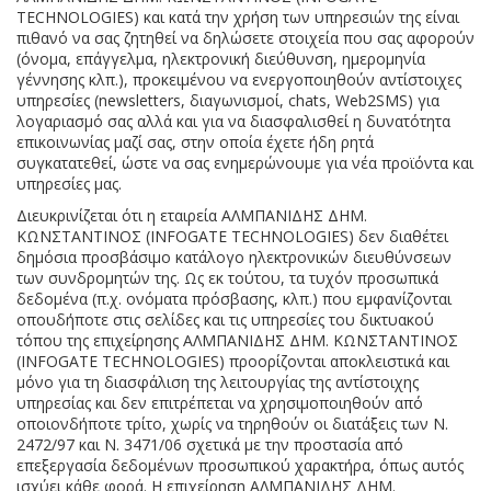
TECHNOLOGIES) και κατά την χρήση των υπηρεσιών της είναι
πιθανό να σας ζητηθεί να δηλώσετε στοιχεία που σας αφορούν
(όνομα, επάγγελμα, ηλεκτρονική διεύθυνση, ημερομηνία
γέννησης κλπ.), προκειμένου να ενεργοποιηθούν αντίστοιχες
υπηρεσίες (newsletters, διαγωνισμοί, chats, Web2SMS) για
λογαριασμό σας αλλά και για να διασφαλισθεί η δυνατότητα
επικοινωνίας μαζί σας, στην οποία έχετε ήδη ρητά
συγκατατεθεί, ώστε να σας ενημερώνουμε για νέα προϊόντα και
υπηρεσίες μας.
Διευκρινίζεται ότι η εταιρεία ΑΛΜΠΑΝΙΔΗΣ ΔΗΜ.
ΚΩΝΣΤΑΝΤΙΝΟΣ (INFOGATE TECHNOLOGIES) δεν διαθέτει
δημόσια προσβάσιμο κατάλογο ηλεκτρονικών διευθύνσεων
των συνδρομητών της. Ως εκ τούτου, τα τυχόν προσωπικά
δεδομένα (π.χ. ονόματα πρόσβασης, κλπ.) που εμφανίζονται
οπουδήποτε στις σελίδες και τις υπηρεσίες του δικτυακού
τόπου της επιχείρησης ΑΛΜΠΑΝΙΔΗΣ ΔΗΜ. ΚΩΝΣΤΑΝΤΙΝΟΣ
(INFOGATE TECHNOLOGIES) προορίζονται αποκλειστικά και
μόνο για τη διασφάλιση της λειτουργίας της αντίστοιχης
υπηρεσίας και δεν επιτρέπεται να χρησιμοποιηθούν από
οποιονδήποτε τρίτο, χωρίς να τηρηθούν οι διατάξεις των Ν.
2472/97 και Ν. 3471/06 σχετικά με την προστασία από
επεξεργασία δεδομένων προσωπικού χαρακτήρα, όπως αυτός
ισχύει κάθε φορά. Η επιχείρηση ΑΛΜΠΑΝΙΔΗΣ ΔΗΜ.