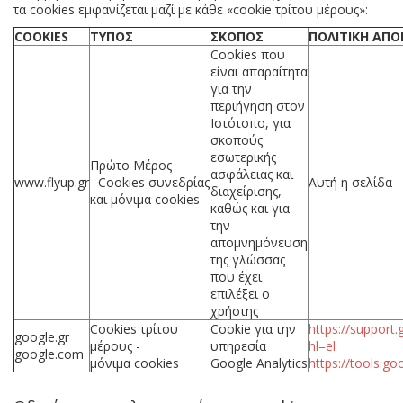
τα
cookies
εμφανίζεται μαζί με κάθε «cookie τρίτου μέρους»:
COOKIES
ΤΥΠΟΣ
ΣΚΟΠΟΣ
ΠΟΛΙΤΙΚΗ ΑΠ
Cookies
που
είναι απαραίτητα
για την
περιήγηση στον
Ιστότοπο, για
σκοπούς
εσωτερικής
Πρώτο Μέρος
ασφάλειας και
www.flyup.gr
-
Cookies
συνεδρίας
Αυτή η σελίδα
διαχείρισης,
και μόνιμα
cookies
καθώς και για
την
απομνημόνευση
της γλώσσας
που έχει
επιλέξει ο
χρήστης
Cookies
τρίτου
Cookie
για την
https://support
google.gr
μέρους -
υπηρεσία
hl=el
google.com
μόνιμα
cookies
Google Analytics
https://tools.g