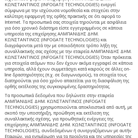
ΚΩΝΣΤΑΝΤΙΝΟΣ (INFOGATE TECHNOLOGIES) ενεργεί
σύμφωνα με την ισχύουσα νομοθεσία και στοχεύει στην
καλύτερη εφαρμογή της ορθής πρακτικής σε ότι αφορά το
Internet. Τα προσωπικά σας στοιχεία τηρούνται με ασφάλεια
για όσο χρονικό διάστημα είστε εγγεγραμμένος σε κάποια
υπηρεσία της επιχείρησης ΑΛΜΠΑΝΙΔΗΣ ΔΗΜ.
ΚΩΝΣΤΑΝΤΙΝΟΣ (INFOGATE TECHNOLOGIES) και
διαγράφονται μετά την με οποιοδήποτε τρόπο λήξη της
συναλλακτικής σας σχέσης με την εταιρεία ΑΛΜΠΑΝΙΔΗΣ ΔΗΜ.
ΚΩΝΣΤΑΝΤΙΝΟΣ (INFOGATE TECHNOLOGIES) Όταν πρόκειται
για στοιχεία ατόμων που δεν έχουν ακόμα εγγραφεί σε κάποια
υπηρεσία, αλλά έχουν συμμετάσχει κατά καιρούς σε άλλες on-
line δραστηριότητες (π.χ. σε διαγωνισμούς), τα στοιχεία τους
διατηρούνται για όσο χρόνο απαιτείται για τη διασφάλιση της
ορθής εκτέλεσης της συγκεκριμένης δραστηριότητας.
Τα προσωπικά δεδομένα που δηλώνετε στην εταιρεία
ΑΛΜΠΑΝΙΔΗΣ ΔΗΜ. ΚΩΝΣΤΑΝΤΙΝΟΣ (INFOGATE
TECHNOLOGIES) χρησιμοποιούνται αποκλειστικά από αυτή, με
σκοπό την υποστήριξη, προώθηση και εκτέλεση της
συναλλακτικής σχέσης, για προωθητικές ενέργειες της
επιχείρησης ΑΛΜΠΑΝΙΔΗΣ ΔΗΜ. ΚΩΝΣΤΑΝΤΙΝΟΣ (INFOGATE
TECHNOLOGIES), συνδεδεμένων ή συνεργαζόμενων με αυτήν
Εταιριών, για ενημέρωση για τα προϊόντα και της υπηρεσίες της