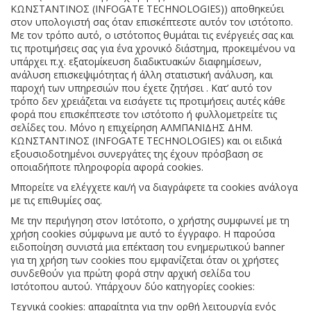
ΚΩΝΣΤΑΝΤΙΝΟΣ (INFOGATE TECHNOLOGIES)) αποθηκεύει
στον υπολογιστή σας όταν επισκέπτεστε αυτόν τον ιστότοπο.
Με τον τρόπο αυτό, ο ιστότοπος θυμάται τις ενέργειές σας και
τις προτιμήσεις σας για ένα χρονικό διάστημα, προκειμένου να
υπάρχει π.χ. εξατομίκευση διαδικτυακών διαφημίσεων,
ανάλυση επισκεψιμότητας ή άλλη στατιστική ανάλυση, και
παροχή των υπηρεσιών που έχετε ζητήσει . Κατ’ αυτό τον
τρόπο δεν χρειάζεται να εισάγετε τις προτιμήσεις αυτές κάθε
φορά που επισκέπτεστε τον ιστότοπο ή φυλλομετρείτε τις
σελίδες του. Mόνο η επιχείρηση ΑΛΜΠΑΝΙΔΗΣ ΔΗΜ.
ΚΩΝΣΤΑΝΤΙΝΟΣ (INFOGATE TECHNOLOGIES) και οι ειδικά
εξουσιοδοτημένοι συνεργάτες της έχουν πρόσβαση σε
οποιαδήποτε πληροφορία αφορά cookies.
Mπορείτε να ελέγχετε και/ή να διαγράφετε τα cookies ανάλογα
με τις επιθυμίες σας.
Με την περιήγηση στον Ιστότοπο, ο χρήστης συμφωνεί με τη
χρήση cookies σύμφωνα με αυτό το έγγραφο. Η παρούσα
ειδοποίηση συνιστά μια επέκταση του ενημερωτικού banner
για τη χρήση των cookies που εμφανίζεται όταν οι χρήστες
συνδεθούν για πρώτη φορά στην αρχική σελίδα του
Ιστότοπου αυτού. Υπάρχουν δύο κατηγορίες cookies:
Τεχνικά cookies: απαραίτητα για την ορθή λειτουργία ενός