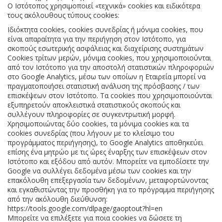
Ο Ιστότοπος χρησιμοποιεί «τεχνικά» cookies και ειδικότερα
τους ακόλουθους τύπους cookies:
Ιδιόκτητα cookies, cookies συνεδρίας ή μόνιμα cookies, που
είναι απαραίτητα για την περιήγηση στον Ιστότοπο, για
σκοπούς εσωτερικής ασφάλειας και διαχείρισης συστημάτων
Cookies τρίτων μερών, μόνιμα cookies, που χρησιμοποιούνται
από τον Ιστότοπο για την αποστολή στατιστικών πληροφοριών
στο Google Analytics, μέσω των οποίων η Εταιρεία μπορεί να
πραγματοποιήσει στατιστική ανάλυση της πρόσβασης / των
επισκέψεων στον Ιστότοπο. Τα cookies που χρησιμοποιούνται
εξυπηρετούν αποκλειστικά στατιστικούς σκοπούς και
συλλέγουν πληροφορίες σε συγκεντρωτική μορφή.
Χρησιμοποιώντας δύο cookies, τα μόνιμα cookies και τα
cookies συνεδρίας (που λήγουν με το κλείσιμο του
προγράμματος περιήγησης), το Google Analytics αποθηκεύει
επίσης ένα μητρώο με τις ώρες έναρξης των επισκέψεων στον
Ιστότοπο και εξόδου από αυτόν. Μπορείτε να εμποδίσετε την
Google να συλλέγει δεδομένα μέσω των cookies και την
επακόλουθη επεξεργασία των δεδομένων, μεταφορτώνοντας
και εγκαθιστώντας την προσθήκη για το πρόγραμμα περιήγησης
από την ακόλουθη διεύθυνση:
https://tools.google.com/dlpage/gaoptout?hl=en
Μπορείτε να επιλέξετε για ποια cookies να δώσετε τη