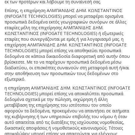
εκ των προτέρων και λάβουμε τη συναίνεσή σας.
Επίσης, η επιχείρηση ΑΛΜΠΑΝΙΔΗΣ ΔΗΜ. ΚΩΝΣΤΑΝΤΙΝΟΣ
(INFOGATE TECHNOLOGIES) μπορεί να μεταφέρει ορισμένα
προσωπικά δεδομένα εκτός γεωγραφικών συνόρων σε άλλες
εταιρίες μέλη της επιχείρησης ΑΛΜΠΑΝΙΔΗΣ ΔΗΜ.
ΚΩΝΣΤΑΝΤΙΝΟΣ (INFOGATE TECHNOLOGIES) ή εξωτερικές
εταιρίες που συνεργάζονται με εμάς ή για λογαριασμό μας. η
επιχείρηση ΑΛΜΠΑΝΙΔΗΣ ΔΗΜ. ΚΩΝΣΤΑΝΤΙΝΟΣ (INFOGATE
TECHNOLOGIES) μπορεί επίσης να αποθηκεύει προσωπικά
δεδομένα σε κάποια δικαιοδοσία διαφορετική από αυτήν όπου
βρίσκεστε. Με το να παρέχουν προσωπικά δεδομένα μέσω
διαδικτύου, οι επισκέπτες συναινούν στη μεταφορά αυτή ή/και
στην αποθήκευση των προσωπικών τους δεδομένων στο
εξωτερικό.
η επιχείρηση ΑΛΜΠΑΝΙΔΗΣ ΔΗΜ. ΚΩΝΣΤΑΝΤΙΝΟΣ (INFOGATE
TECHNOLOGIES) μπορεί επίσης να αποκαλύπτει προσωπικά
δεδομένα σχετικά με την πώληση, εκχώρηση ή άλλη
μεταβίβαση της επιχείρησης του ιστότοπου τον οποίο
αφορούν τα δεδομένα, προκειμένου να απαντήσει σε αιτήματα
της κυβέρνησης ή των υπηρεσιών επιβολής του νόμου ή όταν
αυτό απαιτείται από τις διατάξεις της ισχύουσας νομοθεσίας,
δικαστικές αποφάσεις ή νομοθετικούς κανονισμούς. Τέτοιες
αποκαλύψεις μπορεί επίσης να απαιτούνται για ελέγχους