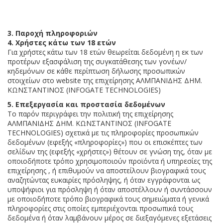
3. Παροχή πληροφοριών
4. Χρήστες κάτω των 18 ετών
Για χρήστες κάτω των 18 ετών θεωρείται δεδομένη η εκ των
προτέρων εξασφάλιση της συγκατάθεσης των γονέων/
κηδεμόνων σε κάθε περίπτωση δήλωσης προσωπικών
στοιχείων στο website της επιχείρησης ΑΛΜΠΑΝΙΔΗΣ ΔΗΜ.
ΚΩΝΣΤΑΝΤΙΝΟΣ (INFOGATE TECHNOLOGIES)
5. Επεξεργασία και προστασία δεδομένων
Το παρόν περιγράφει την πολιτική της επιχείρησης
ΑΛΜΠΑΝΙΔΗΣ ΔΗΜ. ΚΩΝΣΤΑΝΤΙΝΟΣ (INFOGATE
TECHNOLOGIES) σχετικά με τις πληροφορίες προσωπικών
δεδομένων (εφεξής «πληροφορίες») που οι επισκέπτες των
σελίδων της (εφεξής «χρήστες») θέτουν σε γνώση της, όταν με
οποιοδήποτε τρόπο χρησιμοποιούν προϊόντα ή υπηρεσίες της
επιχείρησης , ή επιθυμούν να αποστείλουν βιογραφικά τους
αναζητώντας ευκαιρίες πρόσληψης, ή όταν εγγράφονται ως
υποψήφιοι για πρόσληψη ή όταν αποστέλλουν ή συντάσσουν
με οποιοδήποτε τρόπο βιογραφικά τους σημειώματα ή γενικά
πληροφορίες στις οποίες εμπεριέχονται προσωπικά τους
δεδομένα ή όταν λαμβάνουν μέρος σε διεξαγόμενες εξετάσεις