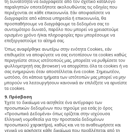
τη δυνατότητα να διαγραφείτε από τον σχετικό κατάλογο
παραληπτών οποτεδήποτε ακολουθώντας τις οδηγίες που
περιέχονται σε κάθε επικοινωνία. Εάν αποφασίσετε να
διαγραφείτε από κάποια υπηρεσία ή επικοινωνία, θα
προσπαθήσουμε να διαγράψουμε τα δεδομένα σας το
συντομότερο δυνατό, παρόλο που μπορεί να χρειαστούμε
ορισμένο χρόνο ή/και πληροφορίες πριν μπορέσουμε να
επεξεργαστούμε το αίτημά σας.
Όπως αναφέρθηκε ανωτέρω στην ενότητα Cookies, εάν
επιθυμείτε να αποφύγετε να σας εντοπίσουν τα cookies καθώς
περιηγείστε στους ιστότοπούς μας, μπορείτε να ρυθμίσετε τον
φυλλομετρητή σας (browser) να απορρίπτει όλα τα cookies ή να
σας ενημερώνει όταν αποστέλλεται ένα cookie. Σημειωτέον,
ωστόσο, ότι κάποια τμήματα των ιστότοπών μας μπορεί να μην
μπορούν να λειτουργήσουν κανονικά αν επιλέξετε να αρνείστε
τα cookies.
9. Πρόσβαση
Έχετε το δικαίωμα να αιτηθείτε ένα αντίγραφο των
προσωπικών δεδομένων που τηρούμε για εσάς (ο όρος
«Προσωπικά Δεδομένα» όπως ορίζεται στην ισχύουσα
Ελληνική νομοθεσία για την προστασία δεδομένων
προσωπικού χαρακτήρα), καθώς και να τα αναθεωρήσετε και
γενικά να ασκήσετε κάθε δικαίωμα που προβλέπεται από τη