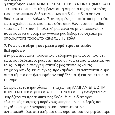
η επιχείρηση ΑΛΜΠΑΝΙΔΗΣ ΔΗΜ. ΚΩΝΣΤΑΝΤΙΝΟΣ (INFOGATE
TECHNOLOGIES) αντιλαμβάνεται τη σημασία της προστασίας
των προσωπικών δεδομένων των παιδιών, ειδικά σε ένα
διαδικτυακό περιβάλλον. Συγκεκριμένα, οι ιστότοποί μας ούτε
είναι σχεδιασμένοι σκοπίμως ούτε απευθύνονται σε παιδιά
κάτω των 13 ετών. Η πολιτική μας είναι να μην συλλέγουμε
ποτέ ούτε να τηρούμε εν γνώσει μας δεδομένα σχετικά με
οποιοδήποτε πρόσωπο κάτω των 13 ετών.
7. Γνωστοποίηση και μεταφορά προσωπικών
δεδομένων
Δεν μοιραζόμαστε προσωπικά δεδομένα με τρίτους που δεν
είναι συνδεδεμένοι μαζί μας, εκτός αν κάτι τέτοιο απαιτείται για
τους νόμιμους επαγγελματικούς μας σκοπούς και τις
επιχειρηματικές μας ανάγκες, προκειμένου να ανταποκριθούμε
στα αιτήματά σας ή/και εφόσον επιβάλλεται ή επιτρέπεται από
το νόμο.
Σε ορισμένες περιπτώσεις, η επιχείρηση ΑΛΜΠΑΝΙΔΗΣ ΔΗΜ.
ΚΩΝΣΤΑΝΤΙΝΟΣ (INFOGATE TECHNOLOGIES) ενδέχεται να
μοιράζεται τα προσωπικά σας δεδομένα με διάφορες
εξωτερικές εταιρίες ή παρόχους υπηρεσιών ή πωλητές που
εργάζονται για λογαριασμό μας προκειμένου να
ανταποκριθούμε στα αιτήματά σας, αφότου σας ενημερώσουμε