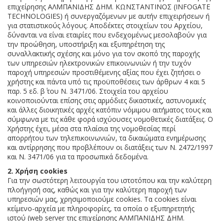
επιχείρησης ΑΛΜΠΑΝΙΔΗΣ ΔΗΜ. ΚΩΝΣΤΑΝΤΙΝΟΣ (INFOGATE
TECHNOLOGIES) ή συνεργαζόμενων με αυτήν επιχειρήσεων ή
για στατιστικούς λόγους. Αποδέκτες στοιχείων του Αρχείου,
δύνανται να είναι εταιρίες που ενδεχομένως μεσολαβούν για
την προώθηση, υποστήριξη και εξυπηρέτηση της
συναλλακτικής σχέσης και μόνο για τον σκοπό της παροχής
των υπηρεσιών ηλεκτρονικών επικοινωνιών ή την τυχόν
παροχή υπηρεσιών προστιθέμενης αξίας που έχει ζητήσει ο
χρήστης και πάντα υπό τις προϋποθέσεις των άρθρων 4 και 5
παρ. 5 εδ. β΄ του Ν. 3471/06. Στοιχεία του αρχείου
κοινοποιούνται επίσης στις αρμόδιες δικαστικές, αστυνομικές
και άλλες διοικητικές αρχές κατόπιν νόμιμου αιτήματος τους και
σύμφωνα με τις κάθε φορά ισχύουσες νομοθετικές διατάξεις. Ο
Χρήστης έχει, μέσα στα πλαίσια της νομοθεσίας περί
απορρήτου των τηλεπικοινωνιών, τα δικαιώματα ενημέρωσης
και αντίρρησης που προβλέπουν οι διατάξεις των Ν. 2472/1997
και Ν. 3471/06 για τα προσωπικά δεδομένα.
2. Χρήση cookies
Για την σωστότερη λειτουργία του ιστοτόπου και την καλύτερη
πλοήγησή σας, καθώς και για την καλύτερη παροχή των
υπηρεσιών μας, χρησιμοποιούμε cookies. Τα cookies είναι
κείμενο-αρχεία με πληροφορίες, τα οποία ο εξυπηρετητής
ιστού (web server της επιχείρησης ΑΛΜΠΑΝΙΔΗΣ ΔΗΜ.