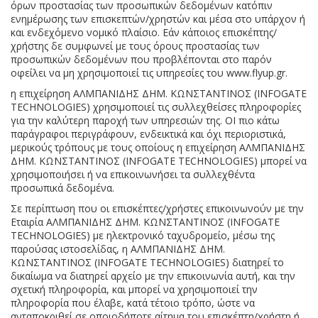
όρων προστασίας των προσωπικών δεδομένων κατόπιν
ενημέρωσης των επισκεπτών/χρηστών και μέσα στο υπάρχον ή
και ενδεχόμενο νομικό πλαίσιο. Εάν κάποιος επισκέπτης/
χρήστης δε συμφωνεί με τους όρους προστασίας των
προσωπικών δεδομένων που προβλέπονται στο παρόν
οφείλει να μη χρησιμοποιεί τις υπηρεσίες του www.flyup.gr.
η επιχείρηση ΑΛΜΠΑΝΙΔΗΣ ΔΗΜ. ΚΩΝΣΤΑΝΤΙΝΟΣ (INFOGATE
TECHNOLOGIES) χρησιμοποιεί τις συλλεχθείσες πληροφορίες
για την καλύτερη παροχή των υπηρεσιών της. ΟΙ πιο κάτω
παράγραφοι περιγράφουν, ενδεικτικά και όχι περιοριστικά,
μερικούς τρόπους με τους οποίους η επιχείρηση ΑΛΜΠΑΝΙΔΗΣ
ΔΗΜ. ΚΩΝΣΤΑΝΤΙΝΟΣ (INFOGATE TECHNOLOGIES) μπορεί να
χρησιμοποιήσει ή να επικοινωνήσει τα συλλεχθέντα
προσωπικά δεδομένα.
Σε περίπτωση που οι επισκέπτες/χρήστες επικοινωνούν με την
Εταιρία ΑΛΜΠΑΝΙΔΗΣ ΔΗΜ. ΚΩΝΣΤΑΝΤΙΝΟΣ (INFOGATE
TECHNOLOGIES) με ηλεκτρονικό ταχυδρομείο, μέσω της
παρούσας ιστοσελίδας, η ΑΛΜΠΑΝΙΔΗΣ ΔΗΜ.
ΚΩΝΣΤΑΝΤΙΝΟΣ (INFOGATE TECHNOLOGIES) διατηρεί το
δικαίωμα να διατηρεί αρχείο με την επικοινωνία αυτή, και την
σχετική πληροφορία, και μπορεί να χρησιμοποιεί την
πληροφορία που έλαβε, κατά τέτοιο τρόπο, ώστε να
ανταποκριθεί σε οποιοδήποτε αίτημα του επισκέπτη/χρήστη ή