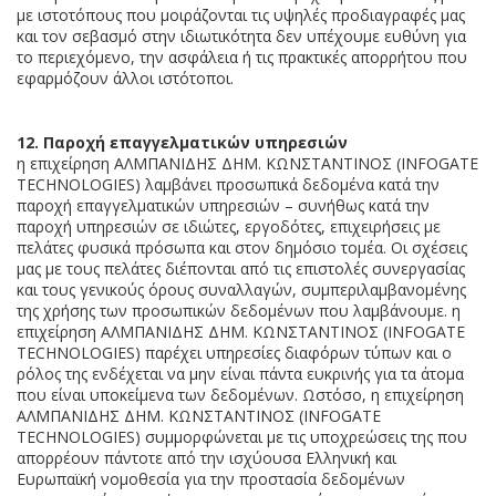
με ιστοτόπους που μοιράζονται τις υψηλές προδιαγραφές μας
και τον σεβασμό στην ιδιωτικότητα δεν υπέχουμε ευθύνη για
το περιεχόμενο, την ασφάλεια ή τις πρακτικές απορρήτου που
εφαρμόζουν άλλοι ιστότοποι.
12. Παροχή επαγγελματικών υπηρεσιών
η επιχείρηση ΑΛΜΠΑΝΙΔΗΣ ΔΗΜ. ΚΩΝΣΤΑΝΤΙΝΟΣ (INFOGATE
TECHNOLOGIES) λαμβάνει προσωπικά δεδομένα κατά την
παροχή επαγγελματικών υπηρεσιών – συνήθως κατά την
παροχή υπηρεσιών σε ιδιώτες, εργοδότες, επιχειρήσεις με
πελάτες φυσικά πρόσωπα και στον δημόσιο τομέα. Οι σχέσεις
μας με τους πελάτες διέπονται από τις επιστολές συνεργασίας
και τους γενικούς όρους συναλλαγών, συμπεριλαμβανομένης
της χρήσης των προσωπικών δεδομένων που λαμβάνουμε. η
επιχείρηση ΑΛΜΠΑΝΙΔΗΣ ΔΗΜ. ΚΩΝΣΤΑΝΤΙΝΟΣ (INFOGATE
TECHNOLOGIES) παρέχει υπηρεσίες διαφόρων τύπων και ο
ρόλος της ενδέχεται να μην είναι πάντα ευκρινής για τα άτομα
που είναι υποκείμενα των δεδομένων. Ωστόσο, η επιχείρηση
ΑΛΜΠΑΝΙΔΗΣ ΔΗΜ. ΚΩΝΣΤΑΝΤΙΝΟΣ (INFOGATE
TECHNOLOGIES) συμμορφώνεται με τις υποχρεώσεις της που
απορρέουν πάντοτε από την ισχύουσα Ελληνική και
Ευρωπαϊκή νομοθεσία για την προστασία δεδομένων