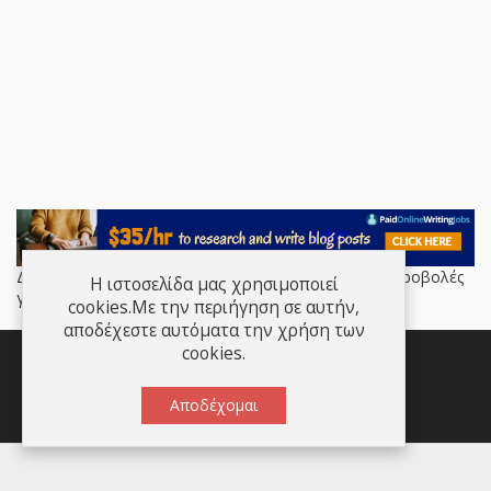
Διαθέσιμος χώρος για Flyup Premium (Απεριόριστες προβολές
Η ιστοσελίδα μας χρησιμοποιεί
για ένα έτος)
cookies.Με την περιήγηση σε αυτήν,
αποδέχεστε αυτόματα την χρήση των
cookies.
Αποδέχομαι