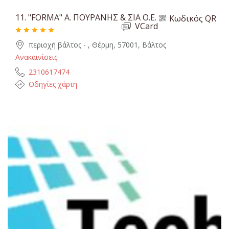
11.
"FORMA" Α. ΠΟΥΡΑΝΗΣ & ΣΙΑ Ο.Ε.
Κωδικός QR
VCard
περιοχή βάλτος - , Θέρμη, 57001, Βάλτος
Ανακαινίσεις
2310617474
Οδηγίες χάρτη