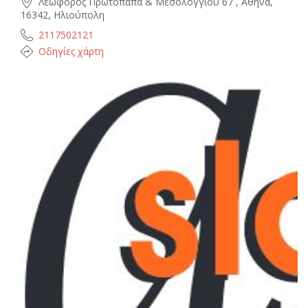
Λεωφόρος Πρωτόπαπα & Μεσολογγίου 67 , Αθήνα,
16342, Ηλιούπολη
2117502121
Οδηγίες χάρτη