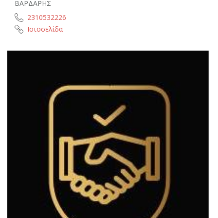
ΒΑΡΔΑΡΗΣ
2310532226
Ιστοσελίδα