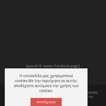
[quix id='8' name='Facebook page']
Η ιστοσελίδα μας χρησιμοποιεί
cookies.Με την περιήγηση σε αυτήν,
αποδέχεστε αυτόματα την χρήση των
cookies.
© 2003 - 2026
InfoGate Technologies
(Αρ. Γ.Ε.Μ.Η. : 37870505000) -
Δημιουργήθηκε, φιλοξενείται και υποστηρίζεται από την
Freespirits.gr
Αποδέχομαι