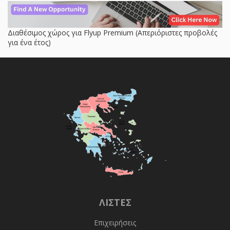
Διαθέσιμος χώρος για Flyup Premium (Απεριόριστες προβολές
για ένα έτος)
ΛΊΣΤΕΣ
Επιχειρήσεις