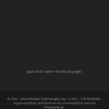
[quix id='8' name='Facebook page']
© 2003 - 2026
InfoGate Technologies
(Αρ. Γ.Ε.Μ.Η. : 37870505000) -
Δημιουργήθηκε, φιλοξενείται και υποστηρίζεται από την
Freespirits.gr