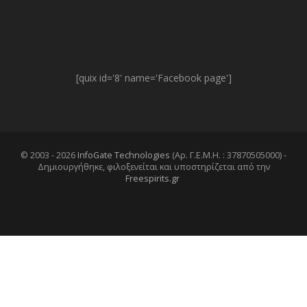
[quix id='8' name='Facebook page']
© 2003 - 2026
InfoGate Technologies
(Αρ. Γ.Ε.Μ.Η. : 37870505000) -
Δημιουργήθηκε, φιλοξενείται και υποστηρίζεται από την
Freespirits.gr