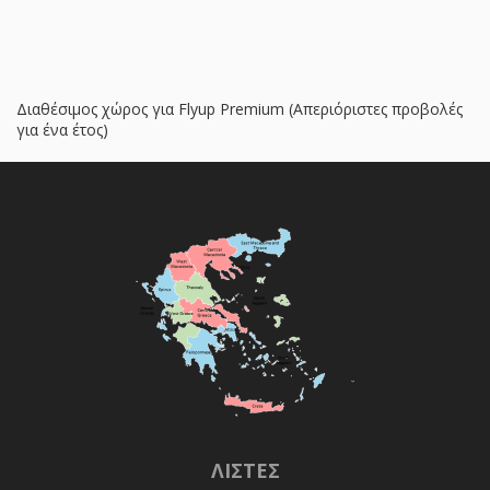
Διαθέσιμος χώρος για Flyup Premium (Απεριόριστες προβολές
για ένα έτος)
ΛΊΣΤΕΣ