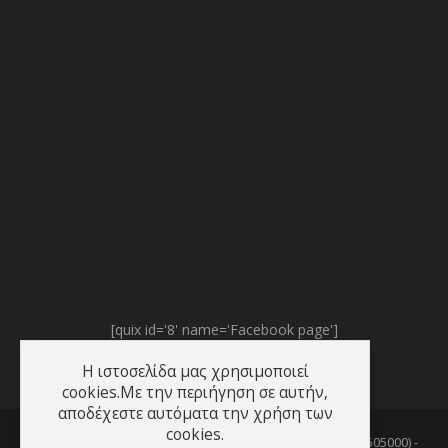
[quix id='8' name='Facebook page']
Η ιστοσελίδα μας χρησιμοποιεί
cookies.Με την περιήγηση σε αυτήν,
αποδέχεστε αυτόματα την χρήση των
cookies.
© 2003 - 2026
InfoGate Technologies
(Αρ. Γ.Ε.Μ.Η. : 37870505000) -