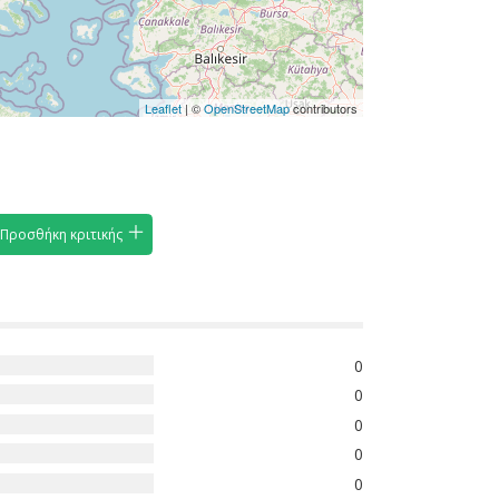
Leaflet
| ©
OpenStreetMap
contributors
Προσθήκη κριτικής
0
0
0
0
0