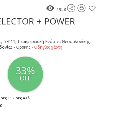
1958
ELECTOR + POWER
, 57011, Περιφερειακή Ενότητα Θεσσαλονίκης,
ονίας - Θράκης
- Οδηγίες χάρτη
33%
OFF
ες 11 Ώρες 49 λ.
40