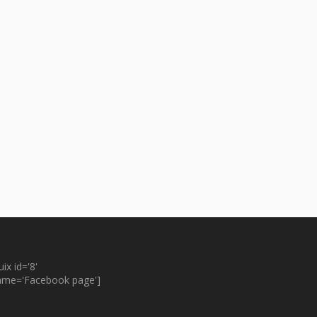
uix id='8'
ame='Facebook page']