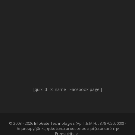
[quix id='8' name='Facebook page']
© 2003 - 2026
InfoGate Technologies
(Αρ. Γ.Ε.Μ.Η. : 37870505000) -
Δημιουργήθηκε, φιλοξενείται και υποστηρίζεται από την
Freespirits.gr