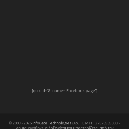
[quix id='8' name='Facebook page']
© 2003 - 2026
InfoGate Technologies
(Αρ. Γ.Ε.Μ.Η. : 37870505000) -
Δημιουργήθηκε, φιλοξενείται και υποστηρίζεται από την