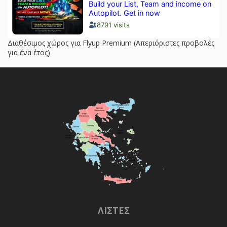
Διαθέσιμος χώρος για Flyup Premium (Απεριόριστες προβολές
για ένα έτος)
ΛΊΣΤΕΣ