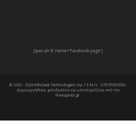
[quix id='8' name='Facebook page']
© 2003 - 2026
InfoGate Technologies
(Αρ. Γ.Ε.Μ.Η. : 37870505000) -
Δημιουργήθηκε, φιλοξενείται και υποστηρίζεται από την
Freespirits.gr