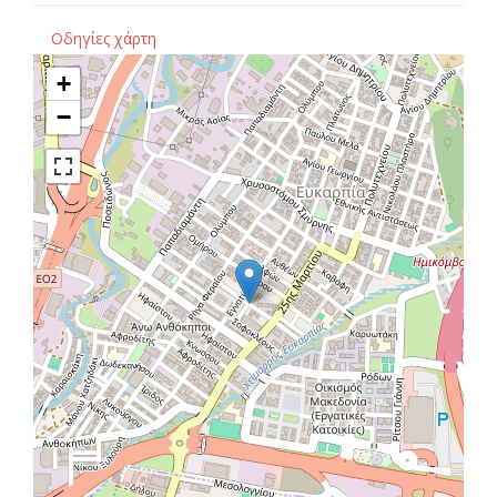
Οδηγίες χάρτη
+
−